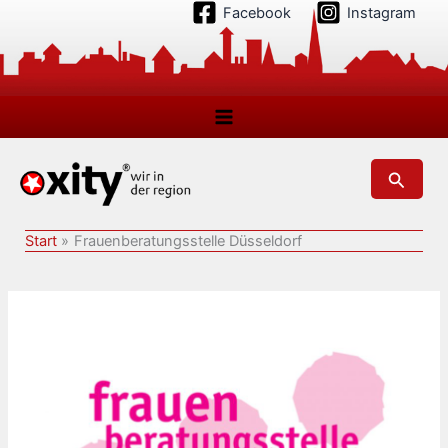
Zum
Facebook
Instagram
Inhalt
springen
Suchen
Start
Frauenberatungsstelle Düsseldorf