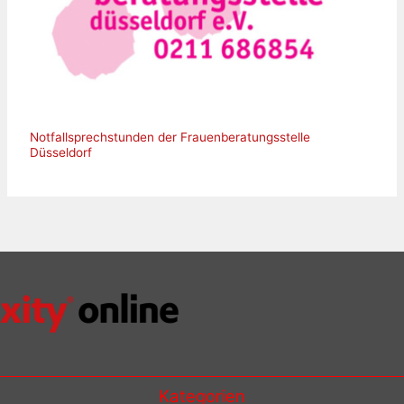
Notfallsprechstunden der Frauenberatungsstelle
Düsseldorf
Kategorien