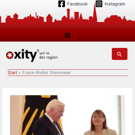
Zum
Facebook
Instagram
Inhalt
springen
Suchen
Start
Frank-Walter Steinmeier