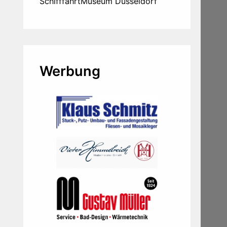
SchifffahrtMuseum Düsseldorf
Werbung