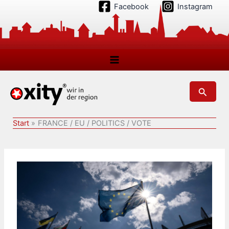
Zum
Facebook
Instagram
Inhalt
springen
Suchen
Start
FRANCE / EU / POLITICS / VOTE