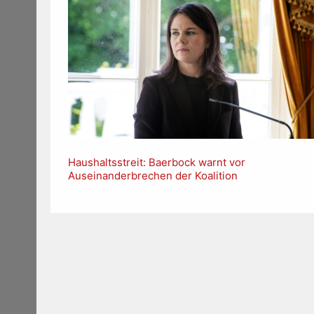
Haushaltsstreit: Baerbock warnt vor
Auseinanderbrechen der Koalition