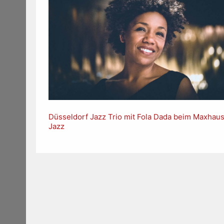
Düsseldorf Jazz Trio mit Fola Dada beim Maxhau
Jazz