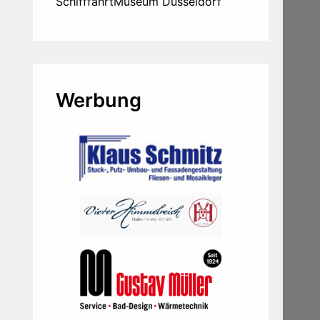
SchifffahrtMuseum Düsseldorf
Werbung