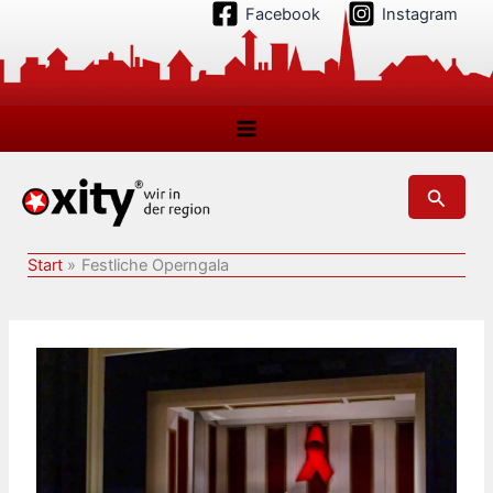
Zum
Facebook
Instagram
Inhalt
springen
Suchen
Start
Festliche Operngala