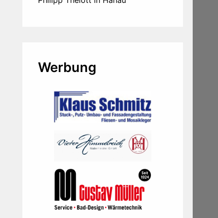
Philipp Thelott in Hanau
Werbung