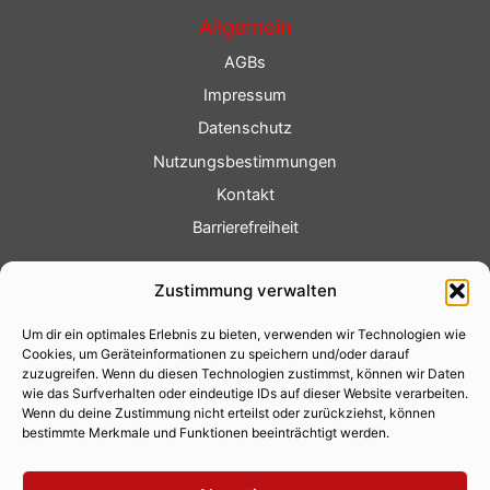
Allgemein
AGBs
Impressum
Datenschutz
Nutzungsbestimmungen
Kontakt
Barrierefreiheit
Service
Zustimmung verwalten
Fotoservice
Um dir ein optimales Erlebnis zu bieten, verwenden wir Technologien wie
Videoservice
Cookies, um Geräteinformationen zu speichern und/oder darauf
Werbung
zuzugreifen. Wenn du diesen Technologien zustimmst, können wir Daten
wie das Surfverhalten oder eindeutige IDs auf dieser Website verarbeiten.
Contenterstellung
Wenn du deine Zustimmung nicht erteilst oder zurückziehst, können
bestimmte Merkmale und Funktionen beeinträchtigt werden.
Lokalnachrichten
Lokalfernsehen