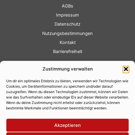
AGBs
Impressum
Datenschutz
Nutzungsbestimmungen
Kontakt
Barrierefreiheit
Service
Zustimmung verwalten
Fotoservice
Um dir ein optimales Erlebnis zu bieten, verwenden wir Technologien wie
Videoservice
Cookies, um Geräteinformationen zu speichern und/oder darauf
Werbung
zuzugreifen. Wenn du diesen Technologien zustimmst, können wir Daten
wie das Surfverhalten oder eindeutige IDs auf dieser Website verarbeiten.
Contenterstellung
Wenn du deine Zustimmung nicht erteilst oder zurückziehst, können
bestimmte Merkmale und Funktionen beeinträchtigt werden.
Lokalnachrichten
Lokalfernsehen
Akzeptieren
Eventkalender