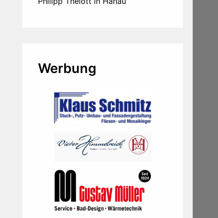
Philipp Thelott in Hanau
Werbung