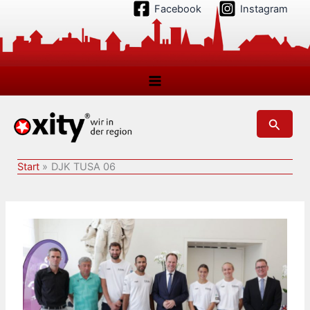
Zum
Facebook
Instagram
Inhalt
springen
Suchen
Start
DJK TUSA 06