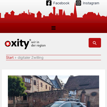
Zum
Facebook
Instagram
Inhalt
springen
Suchen
Start
digitaler Zwilling