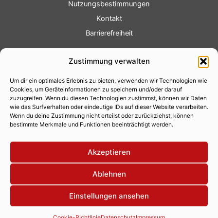
Nutzungsbestimmungen
Kontakt
Barrierefreiheit
Service
Zustimmung verwalten
Fotoservice
Um dir ein optimales Erlebnis zu bieten, verwenden wir Technologien wie
Videoservice
Cookies, um Geräteinformationen zu speichern und/oder darauf
Werbung
zuzugreifen. Wenn du diesen Technologien zustimmst, können wir Daten
wie das Surfverhalten oder eindeutige IDs auf dieser Website verarbeiten.
Contenterstellung
Wenn du deine Zustimmung nicht erteilst oder zurückziehst, können
bestimmte Merkmale und Funktionen beeinträchtigt werden.
Lokalnachrichten
Lokalfernsehen
Akzeptieren
Eventkalender
Ablehnen
Einstellungen ansehen
Copyright 2026 © Xity Online GmbH
Cookie-Richtlinie
Datenschutz
Impressum