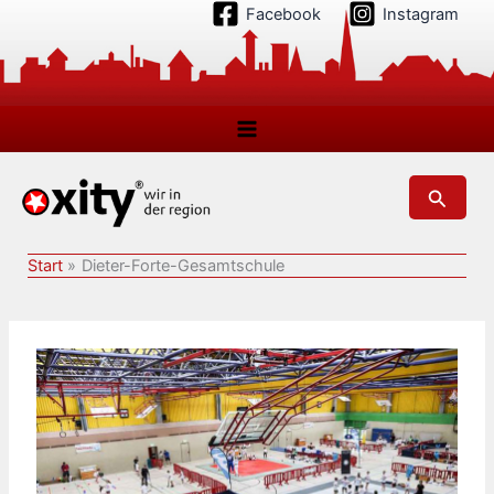
Zum
Facebook
Instagram
Inhalt
springen
Suchen
Start
Dieter-Forte-Gesamtschule