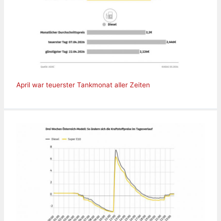
April war teuerster Tankmonat aller Zeiten