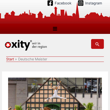
Zum
Facebook
Instagram
Inhalt
springen
Suchen
Start
Deutsche Meister