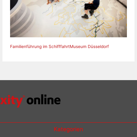
Familienführung im SchifffahrtMuseum Düsseldorf
Kategorien