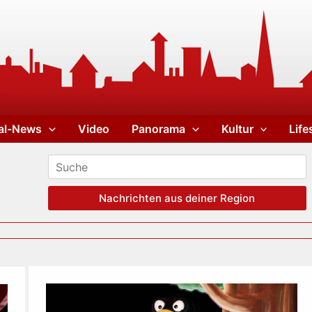
al-News
Video
Panorama
Kultur
Life
Nachrichten aus deiner Region