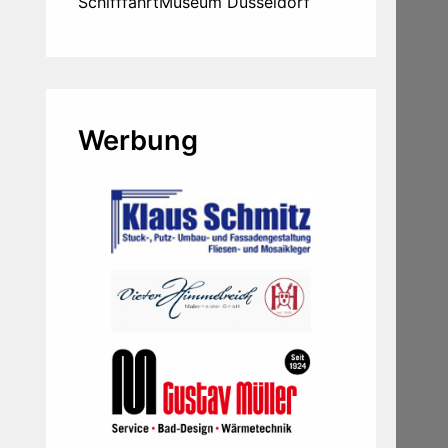
SchifffahrtMuseum Düsseldorf
Werbung