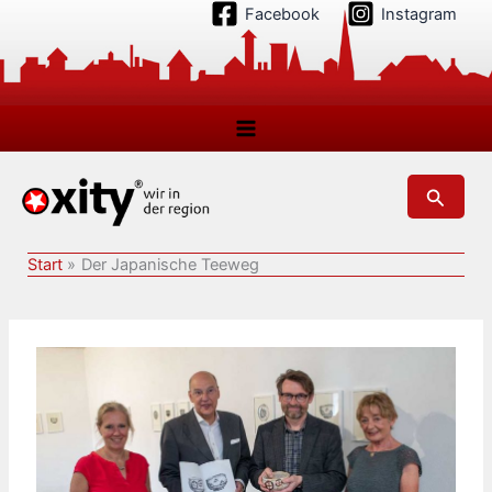
Zum
Facebook
Instagram
Inhalt
springen
Suchen
Start
Der Japanische Teeweg