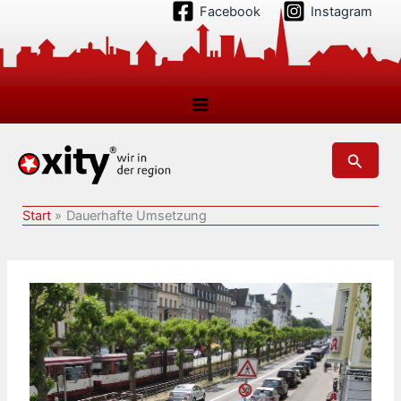
Zum
Facebook
Instagram
Inhalt
springen
Suchen
Start
Dauerhafte Umsetzung