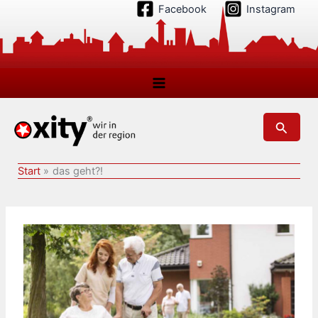
Zum
Facebook
Instagram
Inhalt
springen
Suchen
Start
das geht?!