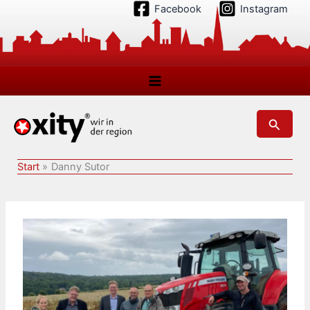
Zum
Facebook
Instagram
Inhalt
springen
Suchen
Start
Danny Sutor