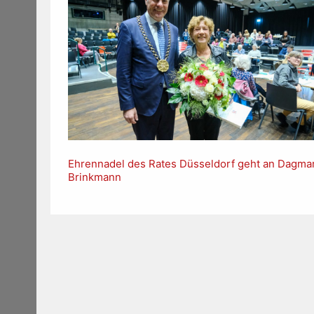
Ehrennadel des Rates Düsseldorf geht an Dagma
Brinkmann