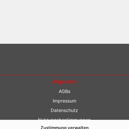
Allgemein
AGBs
Impressum
Datenschutz
Nutzungsbestimmungen
Zustimmung verwalten