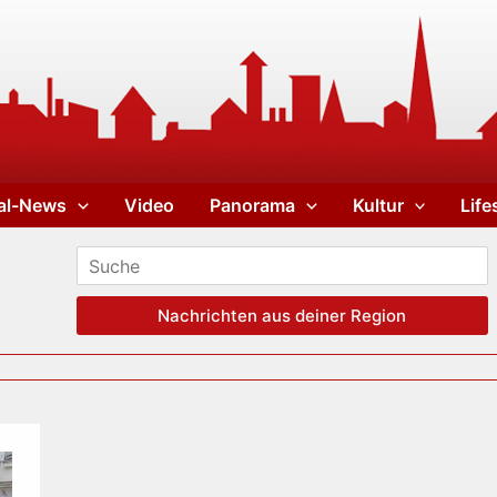
al-News
Video
Panorama
Kultur
Life
Nachrichten aus deiner Region