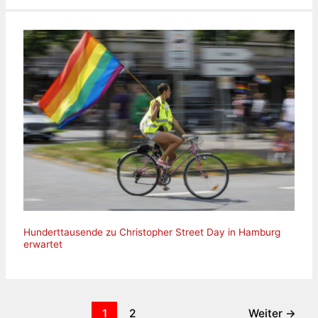
Hunderttausende zu Christopher Street Day in Hamburg
erwartet
1
2
Weiter
→