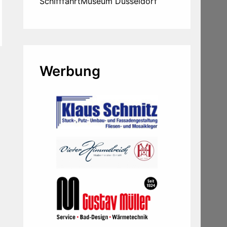
SchifffahrtMuseum Düsseldorf
Werbung