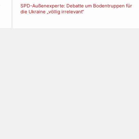
r
SPD-Außenexperte: Debatte um Bodentruppen für
die Ukraine „völlig irrelevant“