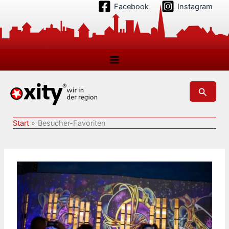
Zum
Facebook
Instagram
Inhalt
springen
Suchen
Start
Besucher-Favoriten