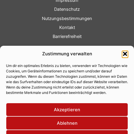
Impressum
Datenschutz
Nutzungsbestimmungen
Kontakt
Barrierefreiheit
Service
Zustimmung verwalten
Fotoservice
Um dir ein optimales Erlebnis zu bieten, verwenden wir Technologien wie
Videoservice
Cookies, um Geräteinformationen zu speichern und/oder darauf
Werbung
zuzugreifen. Wenn du diesen Technologien zustimmst, können wir Daten
wie das Surfverhalten oder eindeutige IDs auf dieser Website verarbeiten.
Contenterstellung
Wenn du deine Zustimmung nicht erteilst oder zurückziehst, können
bestimmte Merkmale und Funktionen beeinträchtigt werden.
Lokalnachrichten
Lokalfernsehen
Akzeptieren
Eventkalender
Ablehnen