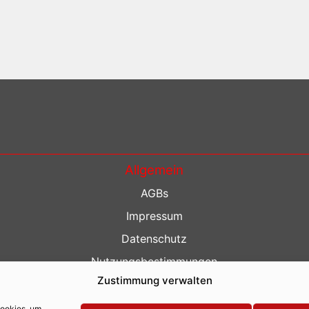
Allgemein
AGBs
Impressum
Datenschutz
Nutzungsbestimmungen
Zustimmung verwalten
Kontakt
Barrierefreiheit
Cookies, um