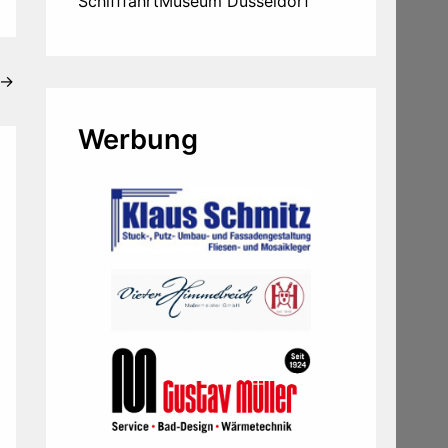
SchifffahrtMuseum Düsseldorf
→
Werbung