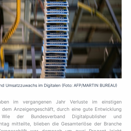
t und Umsatzzuwachs im Digitalen (Foto: AFP/MARTIN BUREAU)
aben im vergangenen Jahr Verluste im einstigen
d dem Anzeigengeschäft, durch eine gute Entwicklung
. Wie der Bundesverband Digitalpublisher und
tag mitteilte, blieben die Gesamterlöse der Branche