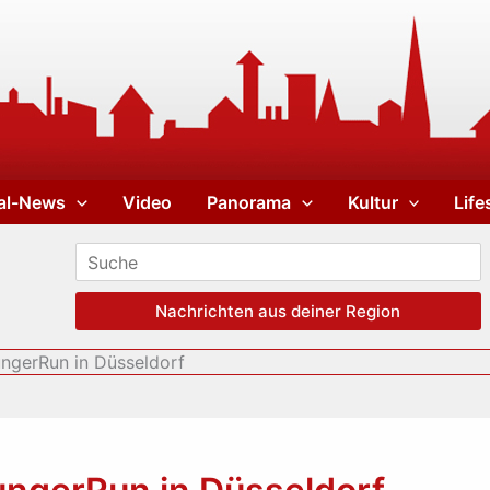
al-News
Video
Panorama
Kultur
Life
Nachrichten aus deiner Region
ngerRun in Düsseldorf