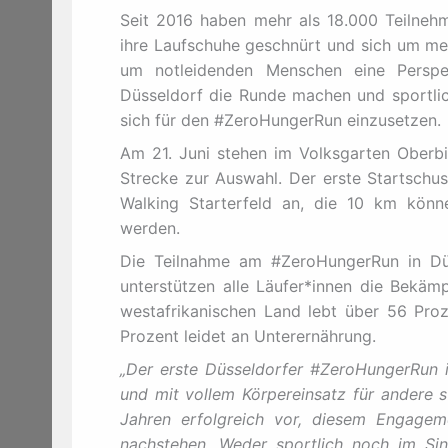
Seit 2016 haben mehr als 18.000 Teilneh
ihre Laufschuhe geschnürt und sich um meh
um notleidenden Menschen eine Perspek
Düsseldorf die Runde machen und sportli
sich für den #ZeroHungerRun einzusetzen.
Am 21. Juni stehen im Volksgarten Oberbi
Strecke zur Auswahl. Der erste Startschus
Walking Starterfeld an, die 10 km könne
werden.
Die Teilnahme am #ZeroHungerRun in Düsse
unterstützen alle Läufer*innen die Bekä
westafrikanischen Land lebt über 56 Pro
Prozent leidet an Unterernährung.
„Der
erste Düsseldorfer #ZeroHungerRun i
und mit vollem Körpereinsatz für andere 
Jahren erfolgreich vor, diesem Engageme
nachstehen. Weder sportlich noch im S