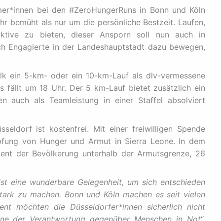
mer*innen bei den #ZeroHungerRuns in Bonn und Köln
r bemüht als nur um die persönliche Bestzeit. Laufen,
tive zu bieten, dieser Ansporn soll nun auch in
ch Engagierte in der Landeshauptstadt dazu bewegen,
lk ein 5-km- oder ein 10-km-Lauf als dlv-vermessene
s fällt um 18 Uhr. Der 5 km-Lauf bietet zusätzlich ein
n auch als Teamleistung in einer Staffel absolviert
ldorf ist kostenfrei. Mit einer freiwilligen Spende
mpfung von Hunger und Armut in Sierra Leone. In dem
zent der Bevölkerung unterhalb der Armutsgrenze, 26
st eine wunderbare Gelegenheit, um sich entschieden
stark zu machen. Bonn und Köln machen es seit vielen
nt möchten die Düsseldorfer*innen sicherlich nicht
inne der Verantwortung gegenüber Menschen in Not
“,