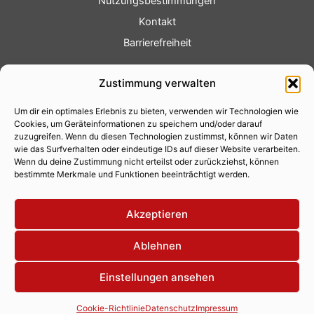
Nutzungsbestimmungen
Kontakt
Barrierefreiheit
Service
Zustimmung verwalten
Fotoservice
Um dir ein optimales Erlebnis zu bieten, verwenden wir Technologien wie
Videoservice
Cookies, um Geräteinformationen zu speichern und/oder darauf
Werbung
zuzugreifen. Wenn du diesen Technologien zustimmst, können wir Daten
wie das Surfverhalten oder eindeutige IDs auf dieser Website verarbeiten.
Contenterstellung
Wenn du deine Zustimmung nicht erteilst oder zurückziehst, können
bestimmte Merkmale und Funktionen beeinträchtigt werden.
Lokalnachrichten
Lokalfernsehen
Akzeptieren
Eventkalender
Ablehnen
Einstellungen ansehen
Copyright 2026 © Xity Online GmbH
Cookie-Richtlinie
Datenschutz
Impressum