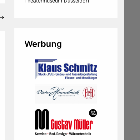
Theatermuseum Düsseldorf
→
Werbung