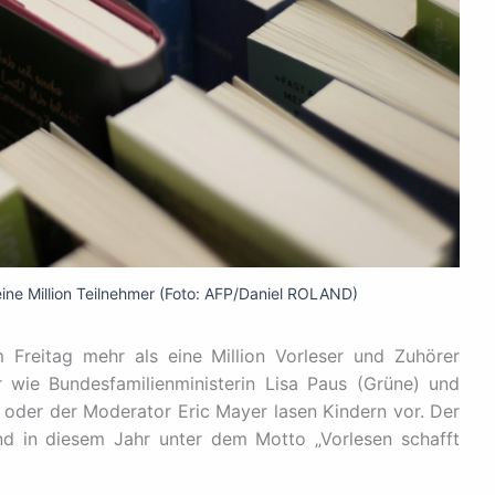
eine Million Teilnehmer (Foto: AFP/Daniel ROLAND)
Freitag mehr als eine Million Vorleser und Zuhörer
r wie Bundesfamilienministerin Lisa Paus (Grüne) und
oder der Moderator Eric Mayer lasen Kindern vor. Der
and in diesem Jahr unter dem Motto „Vorlesen schafft