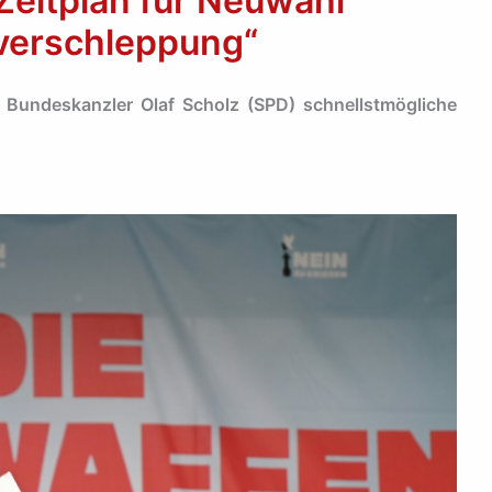
eitplan für Neuwahl
zverschleppung“
Bundeskanzler Olaf Scholz (SPD) schnellstmögliche