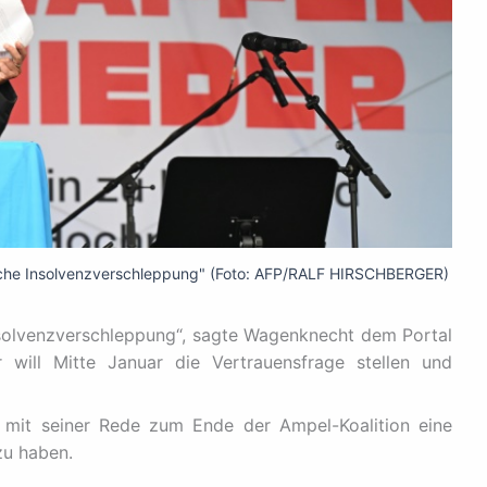
ische Insolvenzverschleppung" (Foto: AFP/RALF HIRSCHBERGER)
 Insolvenzverschleppung“, sagte Wagenknecht dem Portal
 will Mitte Januar die Vertrauensfrage stellen und
mit seiner Rede zum Ende der Ampel-Koalition eine
zu haben.