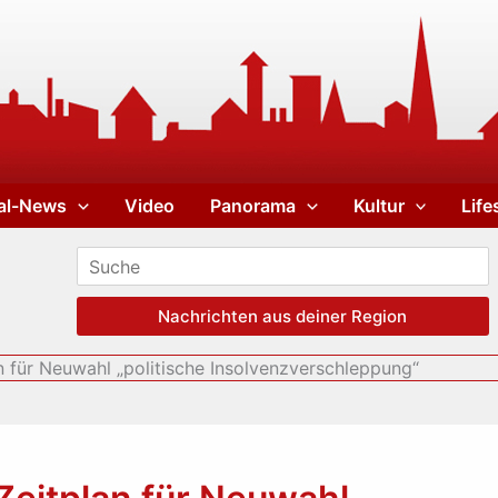
al-News
Video
Panorama
Kultur
Life
Nachrichten aus deiner Region
 für Neuwahl „politische Insolvenzverschleppung“