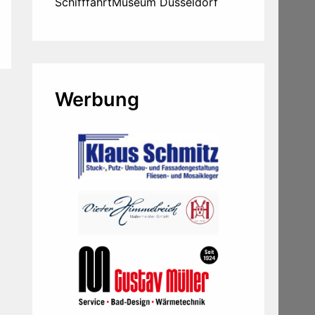
SchifffahrtMuseum Düsseldorf
Werbung