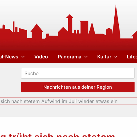
al-News
Video
Panorama
Kultur
Life
Nachrichten aus deiner Region
sich nach stetem Aufwind im Juli wieder etwas ein