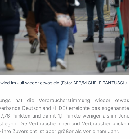
wind im Juli wieder etwas ein (Foto: AFP/MICHELE TANTUSSI )
ngs hat die Verbraucherstimmung wieder etwas
erbands Deutschland (HDE) erreichte das sogenannte
,76 Punkten und damit 1,1 Punkte weniger als im Juni.
stiegen. Die Verbraucherinnen und Verbraucher blicken
 ihre Zuversicht ist aber größer als vor einem Jahr.