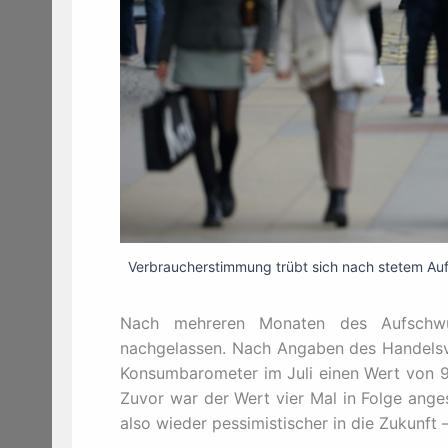
Verbraucherstimmung trübt sich nach stetem Auf
Nach mehreren Monaten des Aufschwu
nachgelassen. Nach Angaben des Handelsv
Konsumbarometer im Juli einen Wert von 97
Zuvor war der Wert vier Mal in Folge ange
also wieder pessimistischer in die Zukunft –