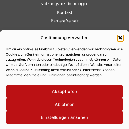
Nutzungsbestimmungen
Kontakt
Barrierefreiheit
Service
Zustimmung verwalten
Fotoservice
Um dir ein optimales Erlebnis zu bieten, verwenden wir Technologien wie
Videoservice
Cookies, um Geräteinformationen zu speichern und/oder darauf
Werbung
zuzugreifen. Wenn du diesen Technologien zustimmst, können wir Daten
wie das Surfverhalten oder eindeutige IDs auf dieser Website verarbeiten.
Contenterstellung
Wenn du deine Zustimmung nicht erteilst oder zurückziehst, können
bestimmte Merkmale und Funktionen beeinträchtigt werden.
Lokalnachrichten
Lokalfernsehen
Akzeptieren
Eventkalender
Ablehnen
Einstellungen ansehen
Copyright 2026 © Xity Online GmbH