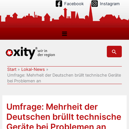
Zum
Facebook
Instagram
Inhalt
springen
Suchen
Start
Lokal-News
Umfrage: Mehrheit der Deutschen brüllt technische Geräte
bei Problemen an
Umfrage: Mehrheit der
Deutschen brüllt technische
Geräte bei Problemen an