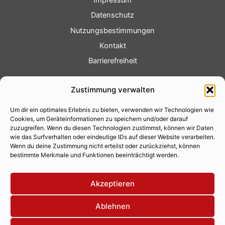
Impressum
Datenschutz
Nutzungsbestimmungen
Kontakt
Barrierefreiheit
Service
Zustimmung verwalten
Fotoservice
Um dir ein optimales Erlebnis zu bieten, verwenden wir Technologien wie
Videoservice
Cookies, um Geräteinformationen zu speichern und/oder darauf
Werbung
zuzugreifen. Wenn du diesen Technologien zustimmst, können wir Daten
wie das Surfverhalten oder eindeutige IDs auf dieser Website verarbeiten.
Contenterstellung
Wenn du deine Zustimmung nicht erteilst oder zurückziehst, können
bestimmte Merkmale und Funktionen beeinträchtigt werden.
Lokalnachrichten
Lokalfernsehen
Akzeptieren
Eventkalender
Ablehnen