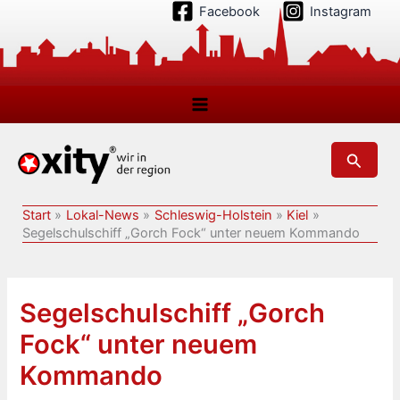
Zum
Facebook
Instagram
Inhalt
springen
Suchen
Start
Lokal-News
Schleswig-Holstein
Kiel
Segelschulschiff „Gorch Fock“ unter neuem Kommando
Segelschulschiff „Gorch
Fock“ unter neuem
Kommando