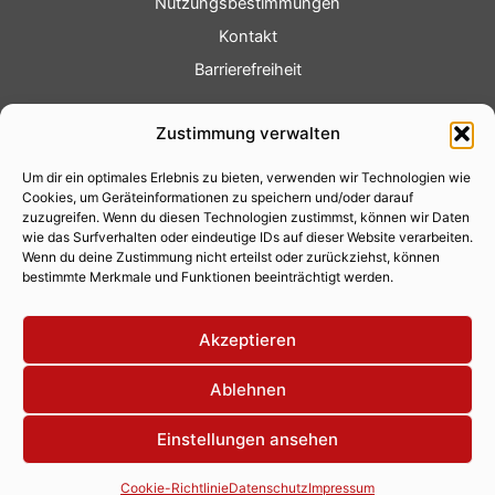
Nutzungsbestimmungen
Kontakt
Barrierefreiheit
Service
Zustimmung verwalten
Fotoservice
Um dir ein optimales Erlebnis zu bieten, verwenden wir Technologien wie
Videoservice
Cookies, um Geräteinformationen zu speichern und/oder darauf
Werbung
zuzugreifen. Wenn du diesen Technologien zustimmst, können wir Daten
wie das Surfverhalten oder eindeutige IDs auf dieser Website verarbeiten.
Contenterstellung
Wenn du deine Zustimmung nicht erteilst oder zurückziehst, können
bestimmte Merkmale und Funktionen beeinträchtigt werden.
Lokalnachrichten
Lokalfernsehen
Akzeptieren
Eventkalender
Ablehnen
Einstellungen ansehen
Copyright 2026 © Xity Online GmbH
Cookie-Richtlinie
Datenschutz
Impressum