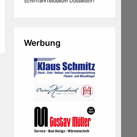
SchifffahrtMuseum Düsseldorf
Werbung