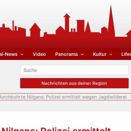
al-News
Video
Panorama
Kultur
Life
Nachrichten aus deiner Region
 durchbohrte Nilgans: Polizei ermittelt wegen Jagdwilderei