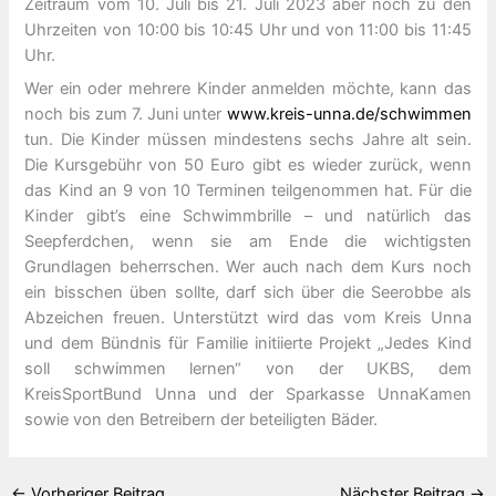
Zeitraum vom 10. Juli bis 21. Juli 2023 aber noch zu den
Uhrzeiten von 10:00 bis 10:45 Uhr und von 11:00 bis 11:45
Uhr.
Wer ein oder mehrere Kinder anmelden möchte, kann das
noch bis zum 7. Juni unter
www.kreis-unna.de/schwimmen
tun. Die Kinder müssen mindestens sechs Jahre alt sein.
Die Kursgebühr von 50 Euro gibt es wieder zurück, wenn
das Kind an 9 von 10 Terminen teilgenommen hat. Für die
Kinder gibt’s eine Schwimmbrille – und natürlich das
Seepferdchen, wenn sie am Ende die wichtigsten
Grundlagen beherrschen. Wer auch nach dem Kurs noch
ein bisschen üben sollte, darf sich über die Seerobbe als
Abzeichen freuen. Unterstützt wird das vom Kreis Unna
und dem Bündnis für Familie initiierte Projekt „Jedes Kind
soll schwimmen lernen“ von der UKBS, dem
KreisSportBund Unna und der Sparkasse UnnaKamen
sowie von den Betreibern der beteiligten Bäder.
←
Vorheriger Beitrag
Nächster Beitrag
→