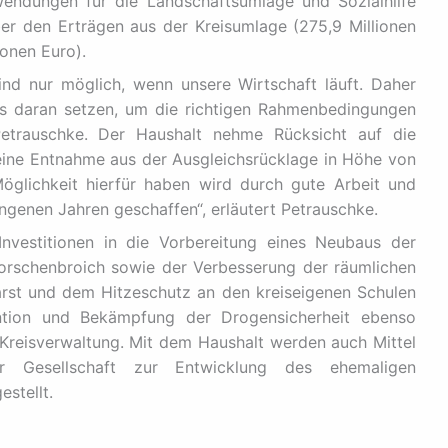
fwendungen für die Landschaftsumlage und Sozialhilfe
über den Erträgen aus der Kreisumlage (275,9 Millionen
ionen Euro).
ind nur möglich, wenn unsere Wirtschaft läuft. Daher
les daran setzen, um die richtigen Rahmenbedingungen
Petrauschke. Der Haushalt nehme Rücksicht auf die
ine Entnahme aus der Ausgleichsrücklage in Höhe von
Möglichkeit hierfür haben wird durch gute Arbeit und
genen Jahren geschaffen“, erläutert Petrauschke.
vestitionen in die Vorbereitung eines Neubaus der
 Korschenbroich sowie der Verbesserung der räumlichen
arst und dem Hitzeschutz an den kreiseigenen Schulen
ntion und Bekämpfung der Drogensicherheit ebenso
r Kreisverwaltung. Mit dem Haushalt werden auch Mittel
r Gesellschaft zur Entwicklung des ehemaligen
stellt.