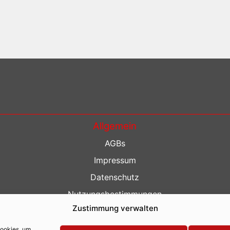
Allgemein
AGBs
Impressum
Datenschutz
Nutzungsbestimmungen
Zustimmung verwalten
Kontakt
Barrierefreiheit
Cookies, um