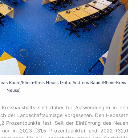
reas Baum/Rhein-Kreis Neuss (Foto: Andreas Baum/Rhein-Kreis
Neuss)
 Kreishaushalts sind dabei für Aufwendungen in den
lich der Landschaftsumlage vorgesehen. Den Hebesatz
,2 Prozentpunkte fest. Seit der Einführung des Neuen
nur in 2023 (31,5 Prozentpunkte) und 2022 (32,0