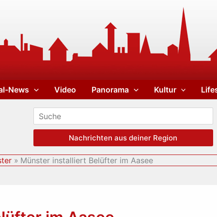
al-News
Video
Panorama
Kultur
Life
Nachrichten aus deiner Region
ter
Münster installiert Belüfter im Aasee