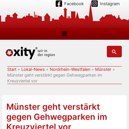
Zum
Facebook
Instagram
Inhalt
springen
Suchen
Start
Lokal-News
Nordrhein-Westfalen
Münster
Münster geht verstärkt gegen Gehwegparken im
Kreuzviertel vor
Münster geht verstärkt
gegen Gehwegparken im
Kreuzviertel vor