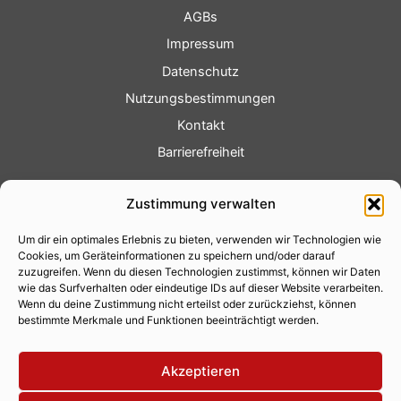
AGBs
Impressum
Datenschutz
Nutzungsbestimmungen
Kontakt
Barrierefreiheit
Service
Zustimmung verwalten
Fotoservice
Um dir ein optimales Erlebnis zu bieten, verwenden wir Technologien wie
Videoservice
Cookies, um Geräteinformationen zu speichern und/oder darauf
Werbung
zuzugreifen. Wenn du diesen Technologien zustimmst, können wir Daten
wie das Surfverhalten oder eindeutige IDs auf dieser Website verarbeiten.
Contenterstellung
Wenn du deine Zustimmung nicht erteilst oder zurückziehst, können
bestimmte Merkmale und Funktionen beeinträchtigt werden.
Lokalnachrichten
Lokalfernsehen
Akzeptieren
Eventkalender