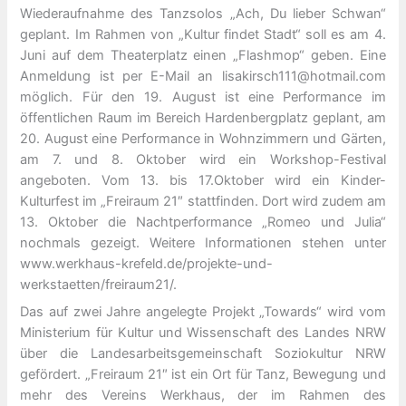
Wiederaufnahme des Tanzsolos „Ach, Du lieber Schwan“
geplant. Im Rahmen von „Kultur findet Stadt“ soll es am 4.
Juni auf dem Theaterplatz einen „Flashmop“ geben. Eine
Anmeldung ist per E-Mail an lisakirsch111@hotmail.com
möglich. Für den 19. August ist eine Performance im
öffentlichen Raum im Bereich Hardenbergplatz geplant, am
20. August eine Performance in Wohnzimmern und Gärten,
am 7. und 8. Oktober wird ein Workshop-Festival
angeboten. Vom 13. bis 17.Oktober wird ein Kinder-
Kulturfest im „Freiraum 21″ stattfinden. Dort wird zudem am
13. Oktober die Nachtperformance „Romeo und Julia“
nochmals gezeigt. Weitere Informationen stehen unter
www.werkhaus-krefeld.de/projekte-und-
werkstaetten/freiraum21/.
Das auf zwei Jahre angelegte Projekt „Towards“ wird vom
Ministerium für Kultur und Wissenschaft des Landes NRW
über die Landesarbeitsgemeinschaft Soziokultur NRW
gefördert. „Freiraum 21″ ist ein Ort für Tanz, Bewegung und
mehr des Vereins Werkhaus, der im Rahmen des