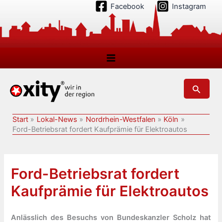
Zum
Facebook
Instagram
Inhalt
springen
Suchen
Start
Lokal-News
Nordrhein-Westfalen
Köln
Ford-Betriebsrat fordert Kaufprämie für Elektroautos
Ford-Betriebsrat fordert
Kaufprämie für Elektroautos
Anlässlich des Besuchs von Bundeskanzler Scholz hat