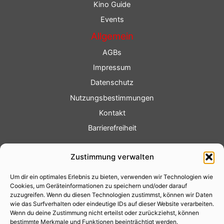
Kino Guide
Events
Allgemein
AGBs
Impressum
Datenschutz
Nutzungsbestimmungen
Kontakt
Barrierefreiheit
Service
Zustimmung verwalten
Fotoservice
Um dir ein optimales Erlebnis zu bieten, verwenden wir Technologien wie
Videoservice
Cookies, um Geräteinformationen zu speichern und/oder darauf
Werbung
zuzugreifen. Wenn du diesen Technologien zustimmst, können wir Daten
wie das Surfverhalten oder eindeutige IDs auf dieser Website verarbeiten.
Contenterstellung
Wenn du deine Zustimmung nicht erteilst oder zurückziehst, können
bestimmte Merkmale und Funktionen beeinträchtigt werden.