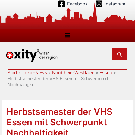
Zum
Facebook
Instagram
Inhalt
springen
Suchen
Start
Lokal-News
Nordrhein-Westfalen
Essen
Herbstsemester der VHS Essen mit Schwerpunkt
Nachhaltigkeit
Herbstsemester der VHS
Essen mit Schwerpunkt
Nachhaltigkeit