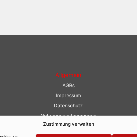
Allgemein
AGBs
Impressum
Datenschutz
Nutzungsbestimmungen
Zustimmung verwalten
Kontakt
Barrierefreiheit
Cookies, um