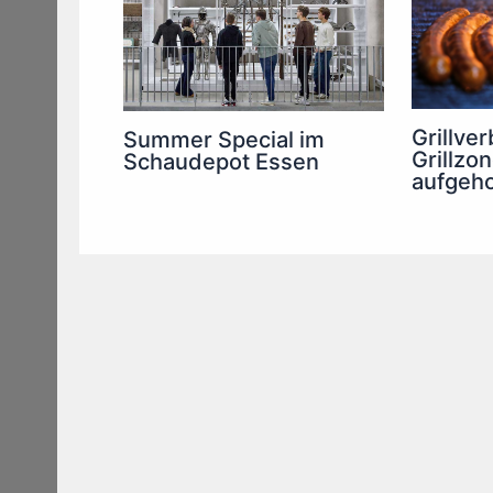
Grillve
Summer Special im
Grillzo
Schaudepot Essen
aufgeh