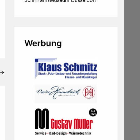
SchifffahrtMuseum Düsseldorf
Werbung
→